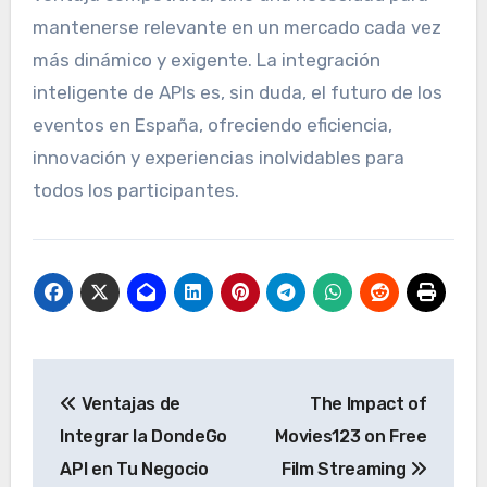
mantenerse relevante en un mercado cada vez
más dinámico y exigente. La integración
inteligente de APIs es, sin duda, el futuro de los
eventos en España, ofreciendo eficiencia,
innovación y experiencias inolvidables para
todos los participantes.
Post
Ventajas de
The Impact of
navigation
Integrar la DondeGo
Movies123 on Free
API en Tu Negocio
Film Streaming