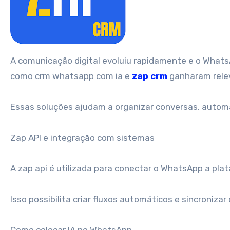
A comunicação digital evoluiu rapidamente e o WhatsApp passou a ser um dos canais mais importantes para empresas. Nesse cenário, ferramentas
como crm whatsapp com ia e
zap crm
ganharam rele
Essas soluções ajudam a organizar conversas, automat
Zap API e integração com sistemas
A zap api é utilizada para conectar o WhatsApp a pl
Isso possibilita criar fluxos automáticos e sincroniza