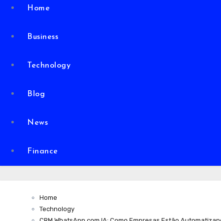
Home
Business
Technology
Blog
News
Finance
Home
Technology
CRM WhatsApp com IA: Como Empresas Estão Automatizan